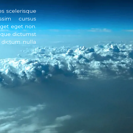
s scelerisque
es scelerisque
ssim cursus
sim cursus
get eget non.
get eget non.
neque dictumst
neque dictumst
a dictum nulla
 dictum nulla