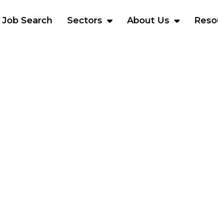
Job Search
Sectors
About Us
Reso