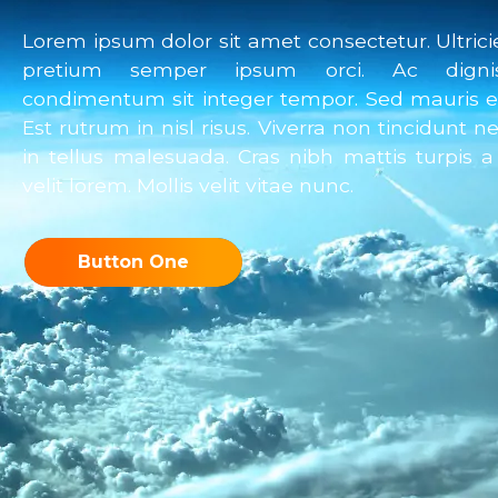
Lorem ipsum dolor sit amet consectetur. Ultricie
Lorem ipsum dolor sit amet consectetur. Ultrici
pretium semper ipsum orci. Ac digni
pretium semper ipsum orci. Ac dignis
condimentum sit integer tempor. Sed mauris e
condimentum sit integer tempor. Sed mauris e
Est rutrum in nisl risus. Viverra non tincidunt 
Est rutrum in nisl risus. Viverra non tincidunt 
in tellus malesuada. Cras nibh mattis turpis 
in tellus malesuada. Cras nibh mattis turpis a
velit lorem. Mollis velit vitae nunc.
velit lorem. Mollis velit vitae nunc.
Button One
Button One